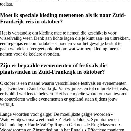
toelaat.
Moet ik speciale kleding meenemen als ik naar Zuid-
Frankrijk reis in oktober?
Het is verstandig om kleding mee te nemen die geschikt is voor
wisselvallig weer. Denk aan lichte lagen die je kunt aan- en uittrekken,
een regenjas en comfortabele schoenen voor het geval je besluit te
gaan wandelen. Vergeet ook niet om wat warmere kleding mee te
nemen voor de koelere avonden.
Zijn er bepaalde evenementen of festivals die
plaatsvinden in Zuid-Frankrijk in oktober?
Oktober is een maand waarin verschillende festivals en evenementen
plaatsvinden in Zuid-Frankrijk. Van wijnfeesten tot culturele festivals,
er is altijd wel iets te beleven. Het is de moeite waard om van tevoren
te controleren welke evenementen er gepland staan tijdens jouw
verblijf.
Lange woorden voor galgje: De moeilijkste galgje woorden
•
Waterwratjes: oma weet raadt
•
Ziekelijk Jaloers: Symptomen en
Behandeling
•
Harde Val Op Rug en Gekneusde Rug Masseren
•
Woordsoorten en Zinsontleding in het Engels
•
Effectieve manieren