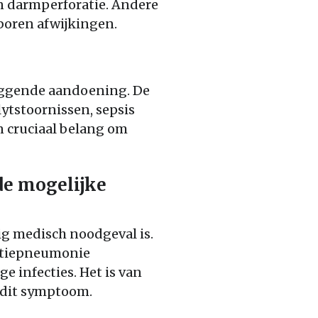
n darmperforatie. Andere
boren afwijkingen.
liggende aandoening. De
lytstoornissen, sepsis
an cruciaal belang om
de mogelijke
ig medisch noodgeval is.
ratiepneumonie
 infecties. Het is van
 dit symptoom.