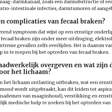
t maag-darmkanaal, zoals een darmobstructie of ee
astro-intestinale infecties, darmtumoren of aange
 en complicaties van fecaal braken?
merend symptoom dat wijst op een ernstige onder
 fecaal braken zijn onder meer uitdroging, elektro
extreme gevallen zelfs overlijden. Het is daarom v
 in te roepen bij het optreden van fecaal braken.
daadwerkelijk overgeven en wat zijn 
oor het lichaam?
an het lichaam ontlasting uitbraken, wat een ernst
 mond wordt uitgebraakt, kan dit leiden tot aspi
nademen van maaginhoud), verstikking en ernstige
lijk medische hulp te zoeken bij het optreden van