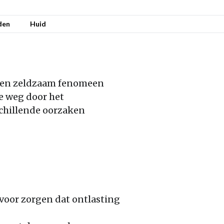
den
Huid
s een zeldzaam fenomeen
e weg door het
schillende oorzaken
voor zorgen dat ontlasting