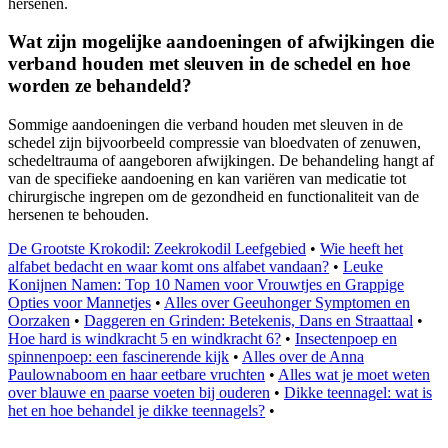
hersenen.
Wat zijn mogelijke aandoeningen of afwijkingen die
verband houden met sleuven in de schedel en hoe
worden ze behandeld?
Sommige aandoeningen die verband houden met sleuven in de
schedel zijn bijvoorbeeld compressie van bloedvaten of zenuwen,
schedeltrauma of aangeboren afwijkingen. De behandeling hangt af
van de specifieke aandoening en kan variëren van medicatie tot
chirurgische ingrepen om de gezondheid en functionaliteit van de
hersenen te behouden.
De Grootste Krokodil: Zeekrokodil Leefgebied
•
Wie heeft het
alfabet bedacht en waar komt ons alfabet vandaan?
•
Leuke
Konijnen Namen: Top 10 Namen voor Vrouwtjes en Grappige
Opties voor Mannetjes
•
Alles over Geeuhonger Symptomen en
Oorzaken
•
Daggeren en Grinden: Betekenis, Dans en Straattaal
•
Hoe hard is windkracht 5 en windkracht 6?
•
Insectenpoep en
spinnenpoep: een fascinerende kijk
•
Alles over de Anna
Paulownaboom en haar eetbare vruchten
•
Alles wat je moet weten
over blauwe en paarse voeten bij ouderen
•
Dikke teennagel: wat is
het en hoe behandel je dikke teennagels?
•