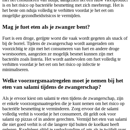
is en het risico op bacteriële besmetting met zich meebrengt. Het is
het beste om nduja volledig te verhitten voordat je het eet om
mogelijke gezondheidsrisicos te vermijden.
Mag je fuet eten als je zwanger bent?
Fuet is een droge, gerijpte worst die vaak wordt gegeten als snack of
bij de borrel. Tijdens de zwangerschap wordt aangeraden om
voorzichtig te zijn met het consumeren van fuet en andere droge
worstsoorten, aangezien ze mogelijk besmet kunnen zijn met
bacteriën zoals listeria. Het wordt aanbevolen om fuet volledig te
verhitten voordat je het eet om het risico op infectie te
minimaliseren.
Welke voorzorgsmaatregelen moet je nemen bij het
eten van salami tijdens de zwangerschap?
Als je ervoor kiest om salami te eten tijdens de zwangerschap, zijn
er enkele voorzorgsmaatregelen die je kunt nemen om het risico op
bacteriële besmetting te verminderen. Zorg ervoor dat de salami
volledig verhit is voordat je het consumeert, dit geldt ook voor
salami op pizzas of in andere gerechten. Vermijd het eten van salami
die niet goed verhit is of die langere tijd buiten de koelkast heeft
gelegen. Raadpleeg altijd je verloskundige of arts als je twijfelt over