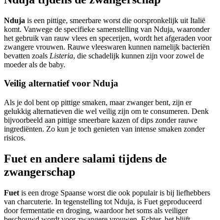
Nduja
is een pittige, smeerbare worst die oorspronkelijk uit Italië
komt. Vanwege de specifieke samenstelling van Nduja, waaronder
het gebruik van rauw vlees en specerijen, wordt het afgeraden voor
zwangere vrouwen. Rauwe vleeswaren kunnen namelijk bacteriën
bevatten zoals
Listeria
, die schadelijk kunnen zijn voor zowel de
moeder als de baby.
Veilig alternatief voor Nduja
Als je dol bent op pittige smaken, maar zwanger bent, zijn er
gelukkig alternatieven die wel veilig zijn om te consumeren. Denk
bijvoorbeeld aan pittige smeerbare kazen of dips zonder rauwe
ingrediënten. Zo kun je toch genieten van intense smaken zonder
risicos.
Fuet en andere salami tijdens de
zwangerschap
Fuet
is een droge Spaanse worst die ook populair is bij liefhebbers
van charcuterie. In tegenstelling tot Nduja, is Fuet geproduceerd
door fermentatie en droging, waardoor het soms als veiliger
beschouwd wordt voor zwangere vrouwen. Echter, het blijft