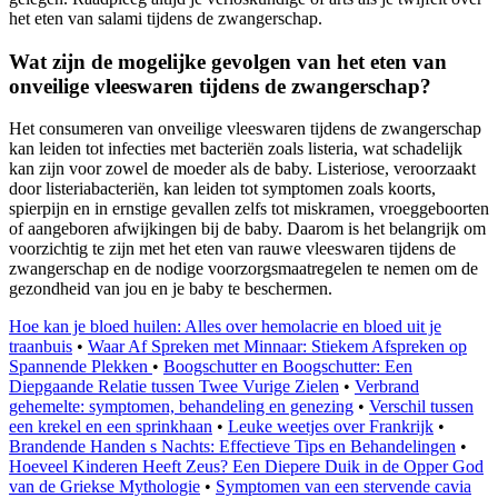
het eten van salami tijdens de zwangerschap.
Wat zijn de mogelijke gevolgen van het eten van
onveilige vleeswaren tijdens de zwangerschap?
Het consumeren van onveilige vleeswaren tijdens de zwangerschap
kan leiden tot infecties met bacteriën zoals listeria, wat schadelijk
kan zijn voor zowel de moeder als de baby. Listeriose, veroorzaakt
door listeriabacteriën, kan leiden tot symptomen zoals koorts,
spierpijn en in ernstige gevallen zelfs tot miskramen, vroeggeboorten
of aangeboren afwijkingen bij de baby. Daarom is het belangrijk om
voorzichtig te zijn met het eten van rauwe vleeswaren tijdens de
zwangerschap en de nodige voorzorgsmaatregelen te nemen om de
gezondheid van jou en je baby te beschermen.
Hoe kan je bloed huilen: Alles over hemolacrie en bloed uit je
traanbuis
•
Waar Af Spreken met Minnaar: Stiekem Afspreken op
Spannende Plekken
•
Boogschutter en Boogschutter: Een
Diepgaande Relatie tussen Twee Vurige Zielen
•
Verbrand
gehemelte: symptomen, behandeling en genezing
•
Verschil tussen
een krekel en een sprinkhaan
•
Leuke weetjes over Frankrijk
•
Brandende Handen s Nachts: Effectieve Tips en Behandelingen
•
Hoeveel Kinderen Heeft Zeus? Een Diepere Duik in de Opper God
van de Griekse Mythologie
•
Symptomen van een stervende cavia