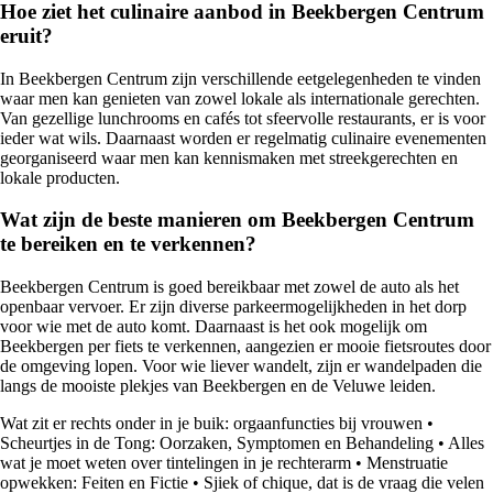
Hoe ziet het culinaire aanbod in Beekbergen Centrum
eruit?
In Beekbergen Centrum zijn verschillende eetgelegenheden te vinden
waar men kan genieten van zowel lokale als internationale gerechten.
Van gezellige lunchrooms en cafés tot sfeervolle restaurants, er is voor
ieder wat wils. Daarnaast worden er regelmatig culinaire evenementen
georganiseerd waar men kan kennismaken met streekgerechten en
lokale producten.
Wat zijn de beste manieren om Beekbergen Centrum
te bereiken en te verkennen?
Beekbergen Centrum is goed bereikbaar met zowel de auto als het
openbaar vervoer. Er zijn diverse parkeermogelijkheden in het dorp
voor wie met de auto komt. Daarnaast is het ook mogelijk om
Beekbergen per fiets te verkennen, aangezien er mooie fietsroutes door
de omgeving lopen. Voor wie liever wandelt, zijn er wandelpaden die
langs de mooiste plekjes van Beekbergen en de Veluwe leiden.
Wat zit er rechts onder in je buik: orgaanfuncties bij vrouwen
•
Scheurtjes in de Tong: Oorzaken, Symptomen en Behandeling
•
Alles
wat je moet weten over tintelingen in je rechterarm
•
Menstruatie
opwekken: Feiten en Fictie
•
Sjiek of chique, dat is de vraag die velen