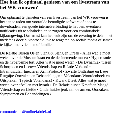
Hoe kan ik optimaal genieten van een livestream van
het WK vrouwen?
Om optimaal te genieten van een livestream van het WK vrouwen is
het aan te raden om vooraf de benodigde software of apps te
downloaden, een goede internetverbinding te hebben, eventuele
notificaties uit te schakelen en te zorgen voor een comfortabele
kijkomgeving. Daarnaast kan het leuk zijn om de ervaring te delen met
medefans door bijvoorbeeld live te reageren op sociale media of samen
te kijken met vrienden of familie.
De Relatie Tussen Os en Slang & Slang en Draak
•
Alles wat je moet
weten over de Museumkaart en de deelnemende musea
•
Hyperosmie
en de hyperosmie test: Alles wat je moet weten
•
De Dynamiek tussen
Schorpioen en Leeuw: Vriendschap en Relatie Verkend
•
Intramusculair Injecteren Arm Protocol
•
Zwarte Ontlasting en Lage
Rugpijn: Oorzaken en Behandelingen
•
Volendams Woordenboek en
Uitspraken: Typisch Volendams!
•
Kwark Dieet: Alles wat je moet
weten over afvallen met kwark
•
De Relatie tussen Kreeft en Maagd:
Vriendschap en Liefde
•
Onderhuidse jeuk aan de armen: Oorzaken,
Symptomen en Behandelingen
•
communicatie@onlinefabriek.nl