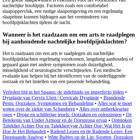
nachtelijke hoofdpijn. Factoren zoals een comfortabel
slaapoppervlak, een rustige slaapomgeving en een regelmatig
slaapritme kunnen bijdragen aan het verminderen van
hoofdpijnklachten tijdens de nacht.
Wanneer is het raadzaam om een arts te raadplegen
bij aanhoudende nachtelijke hoofdpijnklachten?
Het is raadzaam om een arts te raadplegen als nachtelijke
hoofdpijnklachten regelmatig voorkomen, langdurig aanhouden of
gepaard gaan met andere symptomen zoals duizeligheid,
misselijkheid of neurologische verschijnselen. Een medische
evaluatie kan helpen bij het identificeren van de onderliggende
oorzaak en het instellen van een passende behandeling.
Verleden tijd in het Spaans: de indefinido en imperfecto tijden
•
Dysplasie van Cervix Uteri | Cervicale Dysplasie
•
Brandende
Penis: Oorzaken, Symptomen en Behandeling
•
Alles wat je moet
weten over de ziekte van Schamberg
•
Alles over amberkleurige
ogen
•
Droge en schilferige tepels: Oorzaken en oplossingen
•
De
Betekenis van Under Armour en de Oorsprong ervan
•
Ontstoken
Talgklier Achter Oor en Talgkliercyste Achter Oor: Wat Het Is en
Hoe Je Het Behandelt
•
Radend Lezen en de Radende Lezer: Een
Diepgaande Analyse
•
Witte Bultjes op de Lip: Soorten, Oorzaken