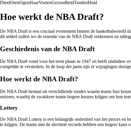
Dieet
Oren
Ogen
Haar
Voeten
Gezondheid
Tanden
Huid
Hoe werkt de NBA Draft?
De NBA Draft is een cruciaal evenement binnen de basketbalwereld da
dit artikel zullen we de essentie van de NBA Draft verkennen en uitle
Geschiedenis van de NBA Draft
De NBA Draft vond voor het eerst plaats in 1947 en heeft sindsdien ve
competitie te versterken. In de loop der jaren zijn er wijzigingen door
Hoe werkt de NBA Draft?
De NBA Draft bestaat uit verschillende rondes waarin teams hun keuzes
seizoen, waarbij de zwakkere teams hogere keuzes krijgen om hun team
Lottery
De NBA Draft Lottery is een belangrijk onderdeel van het proces en b
te krijgen. De teams met de slechtste records hebben een hogere kans 