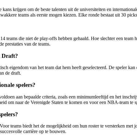
ans krijgen om de beste talenten uit de universiteiten en international
zwakkere teams als eerste mogen kiezen. Elke ronde bestaat uit 30 picks
4 teams die niet de play-offs hebben gehaald. Hoe slechter een team he
de prestaties van de teams.
 Draft?
sch eigendom van het team dat hem heeft geselecteerd. De speler kan e
an de draft.
onale spelers?
oldoen aan bepaalde criteria, zoals een minimumleeftijd en het inschri
eid om naar de Verenigde Staten te komen en voor een NBA-team te s
pelers?
oor teams biedt het de mogelijkheid om hun roster te versterken met jo
succesvolle carrière op te bouwen.