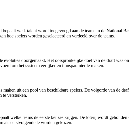
t bepaalt welk talent wordt toegevoegd aan de teams in de National B
ggen hoe spelers worden geselecteerd en verdeeld over de teams.
le evoluties doorgemaakt. Het oorspronkelijke doel van de draft was o
gevoerd om het systeem eerlijker en transparanter te maken.
 maken uit een pool van beschikbare spelers. De volgorde van de draft
 te versterken.
epaalt welke teams de eerste keuzes krijgen. De loterij wordt gehoude
om als eerstvolgende te worden gekozen.