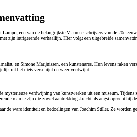
amenvatting
Lampo, een van de belangrijkste Vlaamse schrijvers van de 20e eeuw. H
met zijn intrigerende verhaallijn. Hier volgt een uitgebreide samenvatti
urnalist, en Simone Marijnissen, een kunstenares. Hun levens raken ver
nlijk uit het niets verschijnt en weer verdwijnt.
r de mysterieuze verdwijning van kunstwerken uit een museum. Tijdens 
rigerende man te zijn die zowel aantrekkingskracht als angst oproept bij 
r de ware identiteit en bedoelingen van Joachim Stiller. Ze worden g