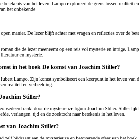
 betekenis van het leven. Lampo exploreert de grens tussen realiteit en 
 van het onbekende.
n open manier. De lezer blijft achter met vragen en reflecties over de 
oman die de lezer meeneemt op een reis vol mysterie en intrige. Lampo
literatuur en mysterie.
 komst in het boek De komst van Joachim Stiller?
n Hubert Lampo. Zijn komst symboliseert een keerpunt in het leven van 
sen realiteit en verbeelding.
Joachim Stiller?
obsedeerd raakt door de mysterieuze figuur Joachim Stiller. Stiller lijkt
fde, verlangen, tijd en de zoektocht naar betekenis in het leven.
st van Joachim Stiller?
stad zelf bijdraagt aan de mysterieuze en betoverende sfeer van het b