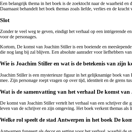
Een belangrijk thema in het boek is de zoektocht naar de waarheid en de
Daarnaast behandelt het boek themas zoals liefde, verlies en de kracht
Slot
Zonder te veel weg te geven, eindigt het verhaal op een intrigerende e
voor de personages.
Kortom, De komst van Joachim Stiller is een boeiende en meeslepende r
die nog lang bij zal blijven. Een absolute aanrader voor liefhebbers van 
Wie is Joachim Stiller en wat is de betekenis van zijn
Joachim Stiller is een mysterieuze figuur in het gelijknamige boek va
mee. Zijn personage roept vragen op over tijd, identiteit en de grens tus
Wat is de samenvatting van het verhaal De komst van 
De komst van Joachim Stiller vertelt het verhaal van een schrijver die ge
leven van de schrijver en zijn omgeving. Het boek verkent themas als lie
Welke rol speelt de stad Antwerpen in het boek De kom
Antwerpen fungeert als decor en setting voor het verhaal, waarbij de 