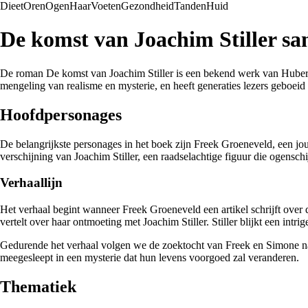
Dieet
Oren
Ogen
Haar
Voeten
Gezondheid
Tanden
Huid
De komst van Joachim Stiller s
De roman De komst van Joachim Stiller is een bekend werk van Hubert 
mengeling van realisme en mysterie, en heeft generaties lezers geboeid 
Hoofdpersonages
De belangrijkste personages in het boek zijn Freek Groeneveld, een jo
verschijning van Joachim Stiller, een raadselachtige figuur die ogenschij
Verhaallijn
Het verhaal begint wanneer Freek Groeneveld een artikel schrijft ove
vertelt over haar ontmoeting met Joachim Stiller. Stiller blijkt een int
Gedurende het verhaal volgen we de zoektocht van Freek en Simone naa
meegesleept in een mysterie dat hun levens voorgoed zal veranderen.
Thematiek