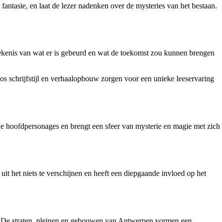
fantasie, en laat de lezer nadenken over de mysteries van het bestaan.
betekenis van wat er is gebeurd en wat de toekomst zou kunnen brengen
s schrijfstijl en verhaalopbouw zorgen voor een unieke leeservaring
de hoofdpersonages en brengt een sfeer van mysterie en magie met zich
 uit het niets te verschijnen en heeft een diepgaande invloed op het
oek. De straten, pleinen en gebouwen van Antwerpen vormen een