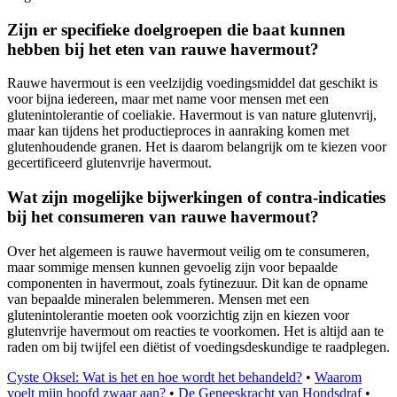
Zijn er specifieke doelgroepen die baat kunnen
hebben bij het eten van rauwe havermout?
Rauwe havermout is een veelzijdig voedingsmiddel dat geschikt is
voor bijna iedereen, maar met name voor mensen met een
glutenintolerantie of coeliakie. Havermout is van nature glutenvrij,
maar kan tijdens het productieproces in aanraking komen met
glutenhoudende granen. Het is daarom belangrijk om te kiezen voor
gecertificeerd glutenvrije havermout.
Wat zijn mogelijke bijwerkingen of contra-indicaties
bij het consumeren van rauwe havermout?
Over het algemeen is rauwe havermout veilig om te consumeren,
maar sommige mensen kunnen gevoelig zijn voor bepaalde
componenten in havermout, zoals fytinezuur. Dit kan de opname
van bepaalde mineralen belemmeren. Mensen met een
glutenintolerantie moeten ook voorzichtig zijn en kiezen voor
glutenvrije havermout om reacties te voorkomen. Het is altijd aan te
raden om bij twijfel een diëtist of voedingsdeskundige te raadplegen.
Cyste Oksel: Wat is het en hoe wordt het behandeld?
•
Waarom
voelt mijn hoofd zwaar aan?
•
De Geneeskracht van Hondsdraf
•