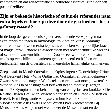
kenmerken en dat zelfacceptatie en zelfliefde essentieel zijn voor een
positief zelfbeeld.
Zijn er bekende historische of culturele referenties naar
extra tepels en hoe zijn deze door de geschiedenis heen
geïnterpreteerd?
In de loop der geschiedenis zijn er verschillende verwijzingen naar
extra tepels te vinden in mythologie, folklore en kunst. Sommige
culturen beschouwden extra tepels als een teken van goddelijke kracht
of magie, terwijl andere ze associeerden met bovennatuurlijke wezens
of symbolen van vruchtbaarheid. Door de eeuwen heen zijn extra
tepels op verschillende manieren geïnterpreteerd en hebben ze
bijgedragen aan de diversiteit van menselijke lichamelijke kenmerken.
Zeepsmaak in Mond: Oorzaken en Oplossingen
•
Doorzichtige Urine:
Wat Betekent Het?
•
Witte Ontlasting: Oorzaken en Behandelingen
•
Zwarte strepen op nagels: Wat betekenen ze en wat moet je weten?
•
Witte stukjes in ontlasting: Wat betekent het en moet je je zorgen
maken?
•
Symptomen en behandeling van een gebroken knokkel
•
De
Relatie Tussen Leeuw en Vissen: Vriendschap en Liefde
•
Vissen en
Kreeft: Een Diepgaande Analyse van hun Relatie
•
Toon
Vlooienbeten: Alles Wat U Moet Weten Over Vlooienbeten Bij
Mensen
•
Alles wat je moet weten over de Museumkaart en de