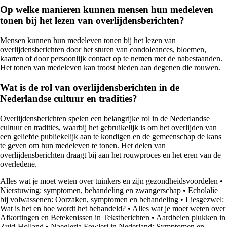
Op welke manieren kunnen mensen hun medeleven
tonen bij het lezen van overlijdensberichten?
Mensen kunnen hun medeleven tonen bij het lezen van
overlijdensberichten door het sturen van condoleances, bloemen,
kaarten of door persoonlijk contact op te nemen met de nabestaanden.
Het tonen van medeleven kan troost bieden aan degenen die rouwen.
Wat is de rol van overlijdensberichten in de
Nederlandse cultuur en tradities?
Overlijdensberichten spelen een belangrijke rol in de Nederlandse
cultuur en tradities, waarbij het gebruikelijk is om het overlijden van
een geliefde publiekelijk aan te kondigen en de gemeenschap de kans
te geven om hun medeleven te tonen. Het delen van
overlijdensberichten draagt bij aan het rouwproces en het eren van de
overledene.
Alles wat je moet weten over tuinkers en zijn gezondheidsvoordelen
•
Nierstuwing: symptomen, behandeling en zwangerschap
•
Echolalie
bij volwassenen: Oorzaken, symptomen en behandeling
•
Liesgezwel:
Wat is het en hoe wordt het behandeld?
•
Alles wat je moet weten over
Afkortingen en Betekenissen in Tekstberichten
•
Aardbeien plukken in
Zuid-Holland
•
Naegleria Fowleri in Nederland: Symptomen en