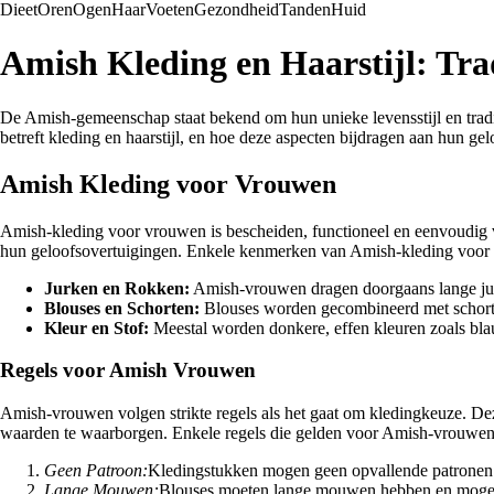
Dieet
Oren
Ogen
Haar
Voeten
Gezondheid
Tanden
Huid
Amish Kleding en Haarstijl: Trad
De Amish-gemeenschap staat bekend om hun unieke levensstijl en tradit
betreft kleding en haarstijl, en hoe deze aspecten bijdragen aan hun gel
Amish Kleding voor Vrouwen
Amish-kleding voor vrouwen is bescheiden, functioneel en eenvoudig va
hun geloofsovertuigingen. Enkele kenmerken van Amish-kleding voor 
Jurken en Rokken:
Amish-vrouwen dragen doorgaans lange jurke
Blouses en Schorten:
Blouses worden gecombineerd met schorten
Kleur en Stof:
Meestal worden donkere, effen kleuren zoals blau
Regels voor Amish Vrouwen
Amish-vrouwen volgen strikte regels als het gaat om kledingkeuze. Dez
waarden te waarborgen. Enkele regels die gelden voor Amish-vrouwen 
Geen Patroon:
Kledingstukken mogen geen opvallende patronen 
Lange Mouwen:
Blouses moeten lange mouwen hebben en mogen 