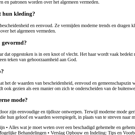
aden en patronen worden over het algemeen vermeden.
t hun kleding?
p bescheidenheid en eenvoud. Ze vermijden moderne trends en dragen kl
t over het algemeen vermeden.
en gevormd?
ar dat opgestoken is in een knot of vlecht. Het haar wordt vaak bedekt 
s een teken van gehoorzaamheid aan God.
p?
at het de waarden van bescheidenheid, eenvoud en gemeenschapszin wee
rdt ook gezien als een manier om zich te onderscheiden van de buitenwe
derne mode?
 zijn eenvoudige en tijdloze ontwerpen. Terwijl moderne mode gericht
 hun geloof en waarden weerspiegelt, in plaats van te streven naar m
ijn
•
Alles wat je moet weten over een beschadigd gehemelte en geheme
ogelijke Behandelingen
•
Verslag Opbouw en Indeling: Tips en Voorb