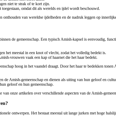
n niet te strak of te kort zijn.
t toegestaan, omdat dit als werelds en ijdel wordt beschouwd.
len onthouden van wereldse ijdelheden en de nadruk leggen op innerlij
n binnen de gemeenschap. Een typisch Amish-kapsel is eenvoudig, funct
 het meestal in een knot of vlecht, zodat het volledig bedekt is.
Amish-vrouwen vaak een kap of haarnet die het haar bedekt.
enschap hoog in het vaandel draagt. Door het haar te bedekken tonen
nen de Amish-gemeenschap en dienen als uiting van hun geloof en culture
 hun geloof en hun gemeenschap.
gte van onze artikelen over verschillende aspecten van de Amish-gemee
wen?
ionele ontwerpen. Het bestaat meestal uit lange jurken met hoge halsl