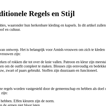
itionele Regels en Stijl
ies, waaronder hun herkenbare kleding en kapsels. In dit artikel zull
oof en cultuur.
n ontwerp. Het is belangrijk voor Amish-vrouwen om zich te kleden op 
vrouwen zijn:
n of rokken die tot over de knie vallen. Patroon en kleur zijn meestal
 om de outfit compleet te maken. Blouses zijn eenvoudig en bedekken
w, zwart of paars gebruikt. Stoffen zijn duurzaam en functioneel.
e regels worden vastgesteld door de gemeenschap en hebben als doel om
zijn:
hebben. Effen kleuren zijn de norm.
de armen niet bloot laten.