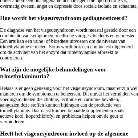
onder andere een onaangename lichaamsgeur die lijkt op rotte vis,
overmatig zweten, angst en depressie door sociale isolatie en schaamte.
Hoe wordt het visgeursyndroom gediagnosticeerd?
De diagnose van het visgeursyndroom wordt meestal gesteld door een
combinatie van symptomen, medische voorgeschiedenis en geurtesten.
Een arts kan een urine- of bloedtest uitvoeren om de niveaus van
trimethylamine te meten. Soms wordt ook een cholinetest uitgevoerd
om de activiteit van het enzym dat trimethylamine afbreekt te
controleren.
Wat zijn de mogelijke behandelingen voor
trimethylaminuria?
Helaas is er geen genezing voor het visgeursyndroom, maar er zijn wel
manieren om de symptomen te beheersen. Dit omvat het vermijden van
voedingsmiddelen die choline, lecithine en carnitine bevatten,
aangezien deze stoffen kunnen bijdragen aan de productie van
trimethylamine. Daarnaast kunnen bepaalde supplementen zoals
actieve kool, koperchlorofyl en probiotica helpen om de geur te
verminderen.
Heeft het visgeursyndroom invloed op de algemene