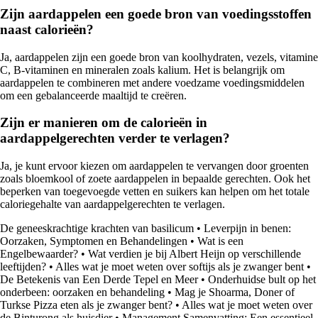
Zijn aardappelen een goede bron van voedingsstoffen
naast calorieën?
Ja, aardappelen zijn een goede bron van koolhydraten, vezels, vitamine
C, B-vitaminen en mineralen zoals kalium. Het is belangrijk om
aardappelen te combineren met andere voedzame voedingsmiddelen
om een gebalanceerde maaltijd te creëren.
Zijn er manieren om de calorieën in
aardappelgerechten verder te verlagen?
Ja, je kunt ervoor kiezen om aardappelen te vervangen door groenten
zoals bloemkool of zoete aardappelen in bepaalde gerechten. Ook het
beperken van toegevoegde vetten en suikers kan helpen om het totale
caloriegehalte van aardappelgerechten te verlagen.
De geneeskrachtige krachten van basilicum
•
Leverpijn in benen:
Oorzaken, Symptomen en Behandelingen
•
Wat is een
Engelbewaarder?
•
Wat verdien je bij Albert Heijn op verschillende
leeftijden?
•
Alles wat je moet weten over softijs als je zwanger bent
•
De Betekenis van Een Derde Tepel en Meer
•
Onderhuidse bult op het
onderbeen: oorzaken en behandeling
•
Mag je Shoarma, Doner of
Turkse Pizza eten als je zwanger bent?
•
Alles wat je moet weten over
de Binturong als huisdier
•
Management Samenvatting: Een essentieel