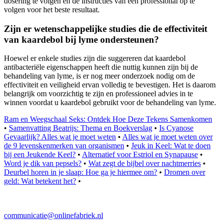
dosering te volgen en de instructies van een professional op te
volgen voor het beste resultaat.
Zijn er wetenschappelijke studies die de effectiviteit
van kaardebol bij lyme ondersteunen?
Hoewel er enkele studies zijn die suggereren dat kaardebol
antibacteriële eigenschappen heeft die nuttig kunnen zijn bij de
behandeling van lyme, is er nog meer onderzoek nodig om de
effectiviteit en veiligheid ervan volledig te bevestigen. Het is daarom
belangrijk om voorzichtig te zijn en professioneel advies in te
winnen voordat u kaardebol gebruikt voor de behandeling van lyme.
Ram en Weegschaal Seks: Ontdek Hoe Deze Tekens Samenkomen
•
Samenvatting Beatrijs: Thema en Boekverslag
•
Is Cyanose
Gevaarlijk? Alles wat je moet weten
•
Alles wat je moet weten over
de 9 levenskenmerken van organismen
•
Jeuk in Keel: Wat te doen
bij een Jeukende Keel?
•
Alternatief voor Estriol en Synapause
•
Word je dik van pepsels?
•
Wat zegt de bijbel over nachtmerries
•
Deurbel horen in je slaap: Hoe ga je hiermee om?
•
Dromen over
geld: Wat betekent het?
•
communicatie@onlinefabriek.nl